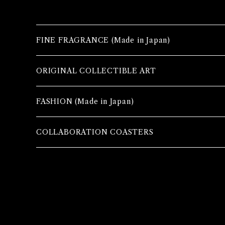
FINE FRAGRANCE (Made in Japan)
ORIGINAL COLLECTIBLE ART
FASHION (Made in Japan)
TOPS
COLLABORATION COASTERS
MAXI SKIRTS
TROUSERS
SCARVES